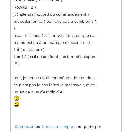
Prob'snake ( à confirmer )
Rowiku ( 2 )
jt ( attends l'accord du commandement )
probedemoniac ( ben ché pas a combien ??
)
nico, Bellaluna ( si il arrive a deviner que sa
panne est du à un manque d'essence ...)
Tat ( on espère )
Tom17 ( si il ne confond pas tarn et sologne
!!! )
bon, je pense avoir nommé tout le monde si
ce n'est pas le cas faites le moi savoir, avec
un an de plus c'est difficile
Connexion
ou
Créer un compte
pour participer