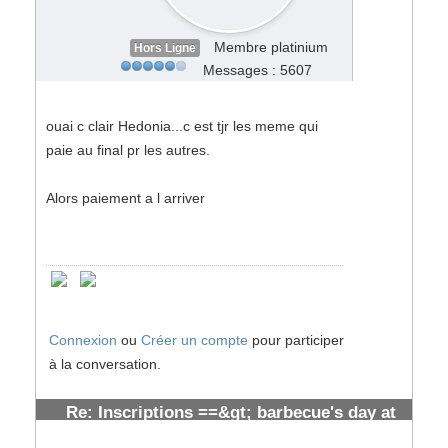
Membre platinium
Hors Ligne
Messages : 5607
ouai c clair Hedonia...c est tjr les meme qui
paie au final pr les autres.
Alors paiement a l arriver
Connexion
ou
Créer un compte
pour participer
à la conversation.
Re: Inscriptions ==&gt; barbecue's day at
toulouse [ cloturées]