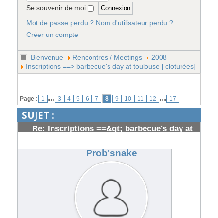
Se souvenir de moi
Mot de passe perdu ?
Nom d'utilisateur perdu ?
Créer un compte
Bienvenue
Rencontres / Meetings
2008
Inscriptions ==> barbecue's day at toulouse [ cloturées]
...
...
Page :
1
3
4
5
6
7
8
9
10
11
12
17
SUJET :
Re: Inscriptions ==&gt; barbecue's day at
toulouse [ cloturées]
#107205
Prob'snake