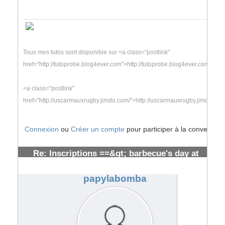
Tous mes tutos sont disponible sur <a class="postlink"
href="http://tutoprobe.blog4ever.com">http://tutoprobe.blog4ever.com
<a class="postlink"
href="http://uscarmauxrugby.jimdo.com/">http://uscarmauxrugby.jimdo.com
Connexion
ou
Créer un compte
pour participer à la conversatio
Re: Inscriptions ==&gt; barbecue's day at
toulouse [ cloturées]
#107221
papylabomba