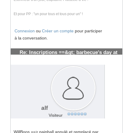
Et pour PP : "un pour tous et tous pour un" !
Connexion
ou
Créer un compte
pour participer
à la conversation.
Re: Inscriptions ==&gt; barbecue's day at
toulouse [ cloturées]
#107223
alf
Visiteur
WillBoos ==> painball annulé et remplacé par