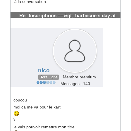
à la conversation.
Re: Inscriptions ==&gt; barbecue's day at
toulouse [ cloturées]
#107225
nico
Membre premium
Hors Ligne
Messages : 140
coucou
moi ca me va pour le kart
)
je vais pouvoir remettre mon titre