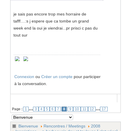
je sais pas encore trop mes horraire de
tafff....:s j espere que ca tombe un grand
week end la oui je viendrai...pr prisci c pas du
tout sur
Connexion
ou
Créer un compte
pour participer
à la conversation.
...
...
Page :
1
3
4
5
6
7
8
9
10
11
12
17
Bienvenue
Rencontres / Meetings
2008