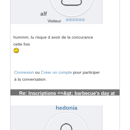
alf
Visiteur
hummm, tu risque d avoir de la concurance
cette fois
Connexion
ou
Créer un compte
pour participer
à la conversation.
Re: Inscriptions ==&gt; barbecue's day at
toulouse [ cloturées]
#107241
hedonia