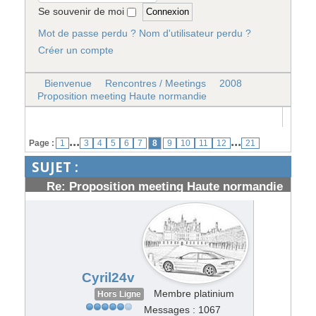
Se souvenir de moi
Mot de passe perdu ?
Nom d'utilisateur perdu ?
Créer un compte
Bienvenue
Rencontres / Meetings
2008
Proposition meeting Haute normandie
...
...
Page :
1
3
4
5
6
7
8
9
10
11
12
21
SUJET :
Re: Proposition meeting Haute normandie
#62086
Cyril24v
Membre platinium
Hors Ligne
Messages : 1067