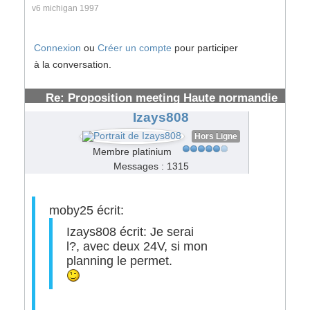
v6 michigan 1997
Connexion
ou
Créer un compte
pour participer
à la conversation.
Re: Proposition meeting Haute normandie
#62299
Izays808
Hors Ligne
Membre platinium
Messages : 1315
moby25 écrit:
Izays808 écrit:
Je serai
l?, avec deux 24V, si mon
planning le permet.