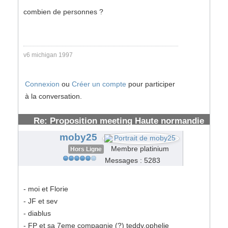
combien de personnes ?
v6 michigan 1997
Connexion
ou
Créer un compte
pour participer
à la conversation.
Re: Proposition meeting Haute normandie
#62283
moby25
Membre platinium
Hors Ligne
Messages : 5283
- moi et Florie
- JF et sev
- diablus
- FP et sa 7eme compagnie (?) teddy,ophelie