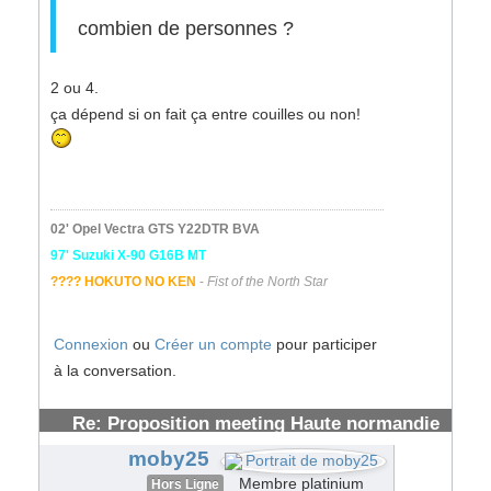
combien de personnes ?
2 ou 4.
ça dépend si on fait ça entre couilles ou non!
02' Opel Vectra GTS Y22DTR BVA
97' Suzuki X-90 G16B MT
???? HOKUTO NO KEN
-
Fist of the North Star
Connexion
ou
Créer un compte
pour participer
à la conversation.
Re: Proposition meeting Haute normandie
#62308
moby25
Membre platinium
Hors Ligne