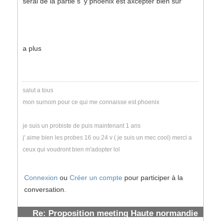
serai de la partie s' y phoenix est axcepter bien sur
a plus
salut a tous
mon surnom pour ce qui me connaisse est phoenix
je suis un probiste de puis maintenant 1 ans
j' aime bien les probes 16 ou 24 v ( je suis un mec cool) merci a
ceux qui voudront bien m'adopter lol
Connexion
ou
Créer un compte
pour participer à la
conversation.
Re: Proposition meeting Haute normandie