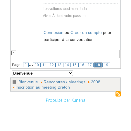
Les voitures c'est mon dada
Vivez Ã fond votre passion
Connexion
ou
Créer un compte
pour
participer à la conversation.
...
Page :
1
10
11
12
13
14
15
16
17
18
19
Bienvenue
Rencontres / Meetings
2008
Inscription au meeting Breton
Propulsé par
Kunena