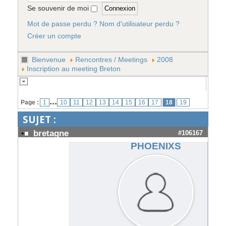
Se souvenir de moi
Mot de passe perdu ?
Nom d'utilisateur perdu ?
Créer un compte
Bienvenue
Rencontres / Meetings
2008
Inscription au meeting Breton
...
Page :
1
10
11
12
13
14
15
16
17
18
19
SUJET :
bretagne
#106167
PHOENIXS