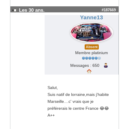
Les 30 ans.
#187669
Yanne13
Absent
Membre platinium
Messages : 650
Salut,
Suis natif de lorraine,mais j'habite
Marseille....c' vrais que je
préférerais le centre France 😂😂
A++