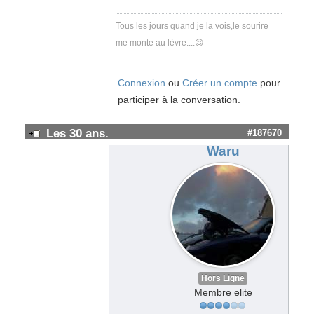
Tous les jours quand je la vois,le sourire
me monte au lèvre....😍
Connexion
ou
Créer un compte
pour
participer à la conversation.
Les 30 ans.
#187670
Waru
Hors Ligne
Membre elite