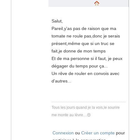
Salut,
Pareil,y'as pas de raison que ma
tomate ne roule pas,donc je serais
présent,même que si un truc se
fait,je donne de mon temps
Et de ma personne si il faut, je peux
dégager du temps pour ça...
Un rêve de rouler en convois avec
d'autres...
Tous les jours quand je la vois,le sourire
me monte au lèvre....😍
Connexion
ou
Créer un compte
pour