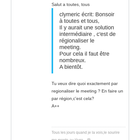
Salut a toutes, tous
clymeric écrit: Bonsoir
à toutes et tous,
Il y aurait une solution
intermédiaire , c'est de
régionaliser le
meeting.
Pour cela il faut être
nombreux.
A bientôt.
Tu veux dire quoi exactement par
regionaliser le meeting ? En faire un
par région,c'est cela?
A++
Tous les jours quand je la vois,le sourire
me monte au lèvre....😍