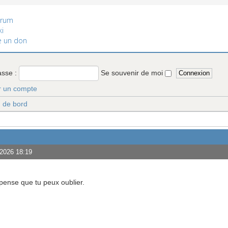
rum
i
e un don
asse :
Se souvenir de moi
r un compte
u de bord
 2026 18:19
 pense que tu peux oublier.