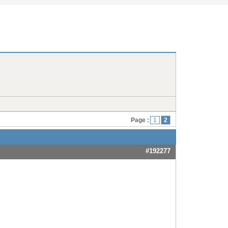
Page :
1
2
#192277