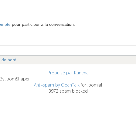
ompte
pour participer à la conversation.
u de bord
Propulsé par
Kunena
d By JoomShaper
Anti-spam by CleanTalk
for Joomla!
3972 spam blocked