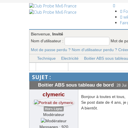
Fo
wik
Fair
Bienvenue,
Invité
Nom d'utilisateur :
Mot de p
Mot de passe perdu ?
Nom d'utilisateur perdu ?
Crée
Technique
Electricité
Boitier ABS sous tablea
SUJET :
Boitier ABS sous tableau de bord
28 Jui
clymeric
Bonjour à toutes et tous,
Se post date de 4 ans, je
A bientôt.
Hors Ligne
Modérateur
Messages : 920