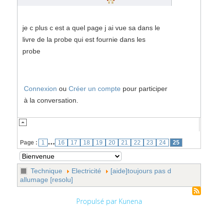
je c plus c est a quel page j ai vue sa dans le
livre de la probe qui est fournie dans les
probe
Connexion
ou
Créer un compte
pour participer
à la conversation.
...
Page :
1
16
17
18
19
20
21
22
23
24
25
Technique
Electricité
[aide]toujours pas d
allumage [resolu]
Propulsé par
Kunena