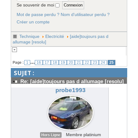
Se souvenir de moi
Mot de passe perdu ?
Nom d'utilisateur perdu ?
Créer un compte
Technique
Electricité
[aide]toujours pas d
allumage [resolu]
...
Page :
1
16
17
18
19
20
21
22
23
24
25
SUJET :
Re: [aide]toujours pas d allumage [resolu]
#136983
probe1993
Membre platinium
Hors Ligne