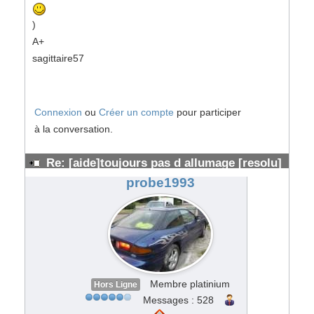
)
A+
sagittaire57
Connexion
ou
Créer un compte
pour participer
à la conversation.
Re: [aide]toujours pas d allumage [resolu]
#137081
probe1993
Membre platinium
Hors Ligne
Messages : 528