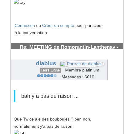
Connexion
ou
Créer un compte
pour participer
à la conversation.
Re: MEETING de Romorantin-Lanthenay -
(41) - : 7/8 Juillet 2007
#53862
diablus
Membre platinium
Hors Ligne
Messages : 6016
bah y a pas de raison ...
Que Twice aie des bouboules ? ben non,
normalement y'a pas de raison