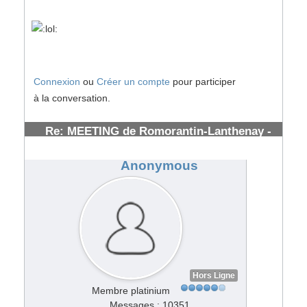
Connexion
ou
Créer un compte
pour participer
à la conversation.
Re: MEETING de Romorantin-Lanthenay -
(41) - : 7/8 Juillet 2007
#53833
Anonymous
Hors Ligne
Membre platinium
Messages : 10351