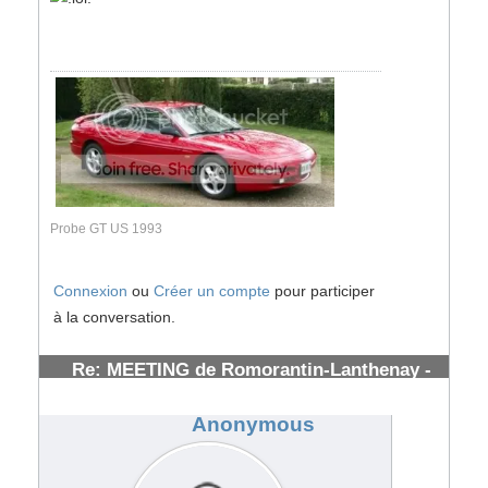
Probe GT US 1993
Connexion
ou
Créer un compte
pour participer
à la conversation.
Re: MEETING de Romorantin-Lanthenay -
(41) - : 7/8 Juillet 2007
#53917
Anonymous