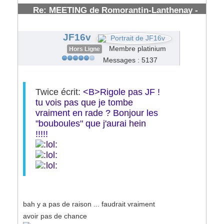
Re: MEETING de Romorantin-Lanthenay -
(41) - : 7/8 Juillet 2007
#53844
JF16v
Membre platinium
Hors Ligne
Messages : 5137
Twice écrit:
<B>Rigole pas JF !
tu vois pas que je tombe
vraiment en rade ? Bonjour les
"bouboules" que j'aurai hein
!!!!!
bah y a pas de raison ... faudrait vraiment
avoir pas de chance