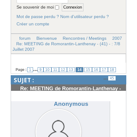
Se souvenir de moi
Mot de passe perdu ?
Nom d'utilisateur perdu ?
Créer un compte
forum
Bienvenue
Rencontres / Meetings
2007
Re: MEETING de Romorantin-Lanthenay - (41) - : 7/8
Juillet 2007
...
Page :
1
9
10
11
12
13
14
15
16
17
18
...
SUJET :
45
Re: MEETING de Romorantin-Lanthenay -
(41) - : 7/8 Juillet 2007
#53830
Anonymous