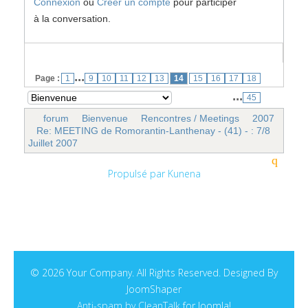
Connexion
ou
Créer un compte
pour participer
à la conversation.
...
Page :
1
9
10
11
12
13
14
15
16
17
18
...
45
forum
Bienvenue
Rencontres / Meetings
2007
Re: MEETING de Romorantin-Lanthenay - (41) - : 7/8
Juillet 2007
Propulsé par
Kunena
© 2026 Your Company. All Rights Reserved. Designed By
JoomShaper
Anti-spam by CleanTalk
for Joomla!