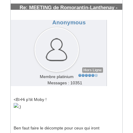
Re: MEETING de Romorantin-Lanthenay -
(41) - : 7/8 Juillet 2007
#53842
Anonymous
Hors Ligne
Membre platinium
Messages : 10351
<B>Hi p'tit Moby !
Ben faut faire le décompte pour ceux qui iront