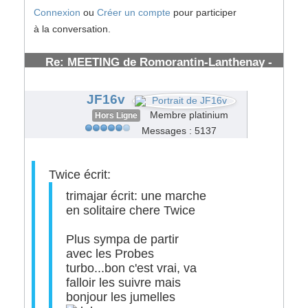
Connexion
ou
Créer un compte
pour participer
à la conversation.
Re: MEETING de Romorantin-Lanthenay -
(41) - : 7/8 Juillet 2007
#53832
JF16v
Membre platinium
Hors Ligne
Messages : 5137
Twice écrit:
trimajar écrit: une marche
en solitaire chere Twice
Plus sympa de partir
avec les Probes
turbo...bon c'est vrai, va
falloir les suivre mais
bonjour les jumelles