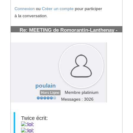
Connexion
ou
Créer un compte
pour participer
à la conversation.
Re: MEETING de Romorantin-Lanthenay -
(41) - : 7/8 Juillet 2007
#53921
poulain
Membre platinium
Hors Ligne
Messages : 3026
Twice écrit: