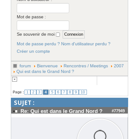
Mot de passe :
Se souvenir de moi
Mot de passe perdu ?
Nom d'utilisateur perdu ?
Créer un compte
forum
Bienvenue
Rencontres / Meetings
2007
Qui est dans le Grand Nord ?
Page :
1
2
3
4
5
6
7
8
9
10
SUJET :
Re: Qui est dans le Grand Nord ?
#77949