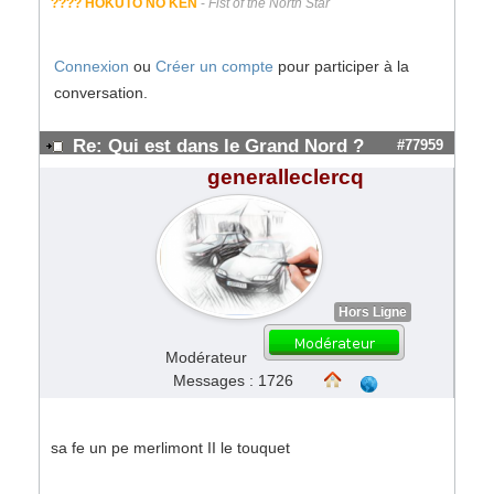
???? HOKUTO NO KEN
-
Fist of the North Star
Connexion
ou
Créer un compte
pour participer à la
conversation.
Re: Qui est dans le Grand Nord ?
#77959
generalleclercq
Hors Ligne
Modérateur
Messages : 1726
sa fe un pe merlimont II le touquet