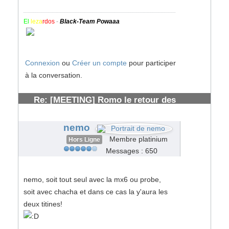
El
leza
rdos
-
Black-Team Powaaa
Connexion
ou
Créer un compte
pour participer
à la conversation.
Re: [MEETING] Romo le retour des
solognots
#153872
nemo
Membre platinium
Hors Ligne
Messages : 650
nemo, soit tout seul avec la mx6 ou probe,
soit avec chacha et dans ce cas la y'aura les
deux titines!