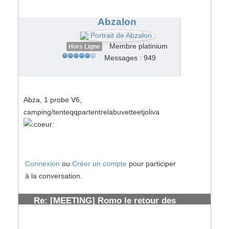
solognots
#153880
Abzalon
Membre platinium
Hors Ligne
Messages : 949
Abza, 1 probe V6,
camping/tenteqqpartentrelabuvetteetjoliva
Connexion
ou
Créer un compte
pour participer
à la conversation.
Re: [MEETING] Romo le retour des
solognots
#153882