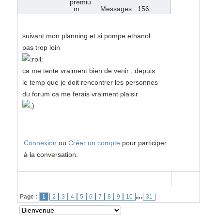
Messages : 156
suivant mon planning et si pompe ethanol
pas trop loin
ca me tente vraiment bien de venir , depuis
le temp que je doit rencontrer les personnes
du forum ca me ferais vraiment plaisir
Connexion
ou
Créer un compte
pour participer
à la conversation.
...
Page :
1
2
3
4
5
6
7
8
9
10
31