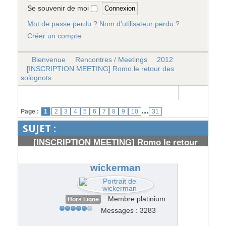
Se souvenir de moi
Mot de passe perdu ?
Nom d'utilisateur perdu ?
Créer un compte
Bienvenue
Rencontres / Meetings
2012
[INSCRIPTION MEETING] Romo le retour des
solognots
...
Page :
1
2
3
4
5
6
7
8
9
10
31
SUJET :
[INSCRIPTION MEETING] Romo le retour
des solognots
#153867
wickerman
Membre platinium
Hors Ligne
Messages : 3283