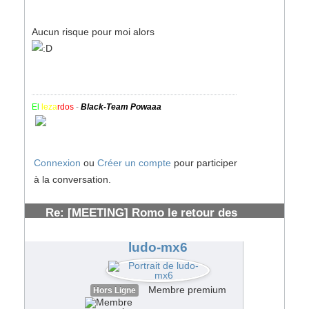
Aucun risque pour moi alors
El
leza
rdos
-
Black-Team Powaaa
Connexion
ou
Créer un compte
pour participer
à la conversation.
Re: [MEETING] Romo le retour des
solognots
#153886
ludo-mx6
Membre premium
Hors Ligne