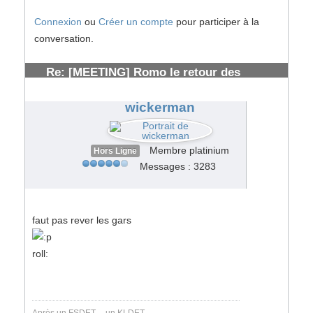
Connexion
ou
Créer un compte
pour participer à la
conversation.
Re: [MEETING] Romo le retour des
solognots
#153884
wickerman
Membre platinium
Hors Ligne
Messages : 3283
faut pas rever les gars
roll:
Après un FSDET.... un KLDET.