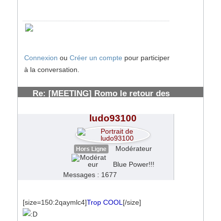
Connexion
ou
Créer un compte
pour participer
à la conversation.
Re: [MEETING] Romo le retour des
solognots
#153876
ludo93100
Modérateur
Hors Ligne
Blue Power!!!
Messages : 1677
[size=150:2qaymlc4]
Trop COOL
[/size]