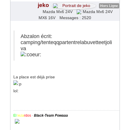
jeko
Hors Ligne
Mazda Mx6 24V
MX6 16V
Messages : 2520
Abzalon écrit:
camping/tenteqqpartentrelabuvetteetjoli
va
La place est déjà prise
lol:
El
leza
rdos
-
Black-Team Powaaa