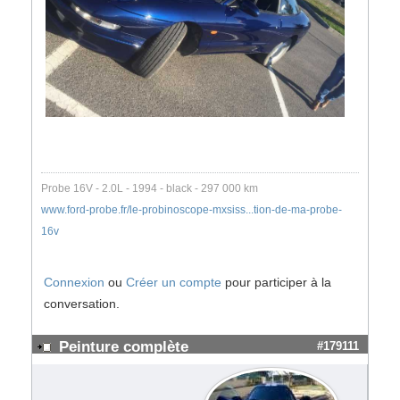
Probe 16V - 2.0L - 1994 - black - 297 000 km
www.ford-probe.fr/le-probinoscope-mxsiss...tion-de-ma-probe-
16v
Connexion
ou
Créer un compte
pour participer à la
conversation.
Peinture complète
#179111