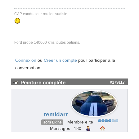
CAP conducteur routier, sudiste
Ford probe 140000 kms toutes options.
Connexion
ou
Créer un compte
pour participer à la
conversation.
Peinture complète
#179117
remidarr
Membre elite
Hors Ligne
Messages : 180