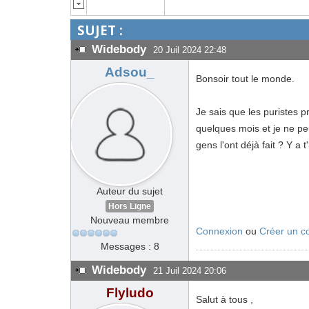
SUJET :
Widebody
20 Juil 2024 22:48
Adsou_
Bonsoir tout le monde.
Je sais que les puristes p
quelques mois et je ne p
gens l'ont déjà fait ? Y a
Auteur du sujet
Hors Ligne
Nouveau membre
Connexion
ou
Créer un c
Messages : 8
Widebody
21 Juil 2024 20:06
Flyludo
Salut à tous ,