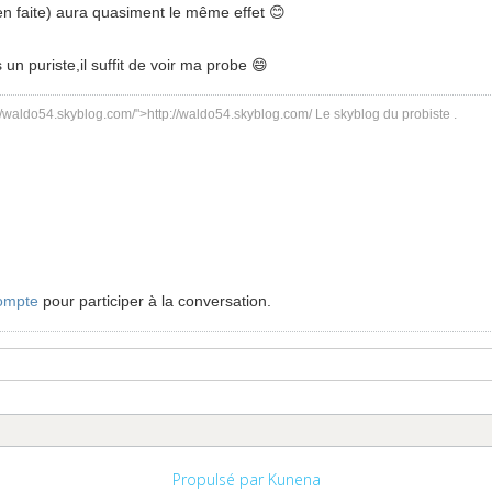
en faite) aura quasiment le même effet 😊
un puriste,il suffit de voir ma probe 😄
://waldo54.skyblog.com/">http://waldo54.skyblog.com/ Le skyblog du probiste .
ompte
pour participer à la conversation.
Propulsé par
Kunena