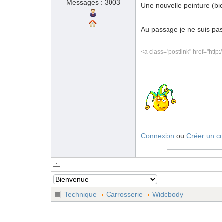
Messages : 3003
Une nouvelle peinture (bi
Au passage je ne suis pas 
<a class="postlink" href="http
Connexion
ou
Créer un c
Technique
Carrosserie
Widebody