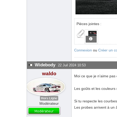
Pièces jointes :
Connexion
ou
Créer un c
Widebody
22 Juil 2024 10:53
waldo
Moi ce que je n’aime pas c
Les goûts et les couleurs 
Hors Ligne
Si tu respecte les courbes 
Modérateur
Les probes arrivent à un â