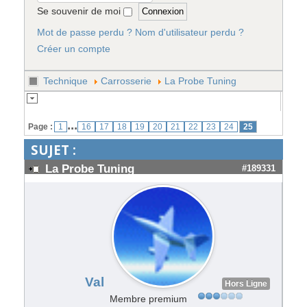
Se souvenir de moi
Mot de passe perdu ?
Nom d'utilisateur perdu ?
Créer un compte
Technique
Carrosserie
La Probe Tuning
...
Page :
1
16
17
18
19
20
21
22
23
24
25
SUJET :
La Probe Tuning
#189331
Val
Hors Ligne
Membre premium