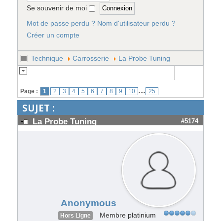
Se souvenir de moi
Mot de passe perdu ?
Nom d'utilisateur perdu ?
Créer un compte
Technique
Carrosserie
La Probe Tuning
...
Page :
1
2
3
4
5
6
7
8
9
10
25
SUJET :
La Probe Tuning
#5174
Anonymous
Membre platinium
Hors Ligne