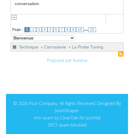
conversation.
...
Page :
1
2
3
4
5
6
7
8
9
10
25
Technique
Carrosserie
La Probe Tuning
Propulsé par
Kunena
© 2026 Your Company. All Rights Reserved. Designed By
JoomShaper
Anti-spam by CleanTalk
for Joomla!
3972 spam blocked