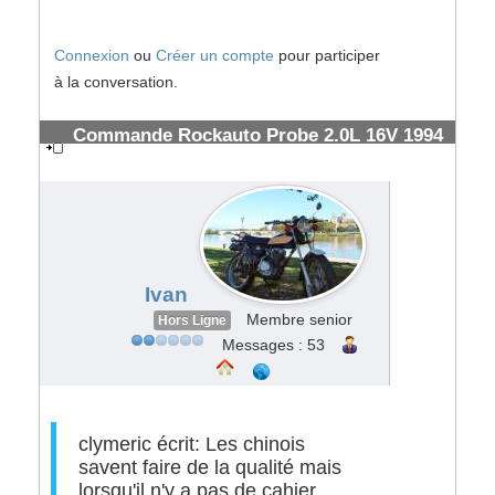
Connexion
ou
Créer un compte
pour participer
à la conversation.
Commande Rockauto Probe 2.0L 16V 1994
& frais de douanes FedEx
#185578
Ivan
Membre senior
Hors Ligne
Messages : 53
clymeric écrit: Les chinois
savent faire de la qualité mais
lorsqu'il n'y a pas de cahier