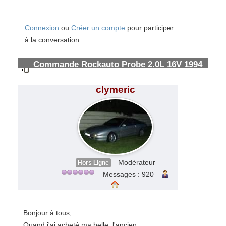
Connexion
ou
Créer un compte
pour participer
à la conversation.
Commande Rockauto Probe 2.0L 16V 1994
& frais de douanes FedEx
#185568
clymeric
Modérateur
Hors Ligne
Messages : 920
Bonjour à tous,
Quand j'ai acheté ma belle, l'ancien