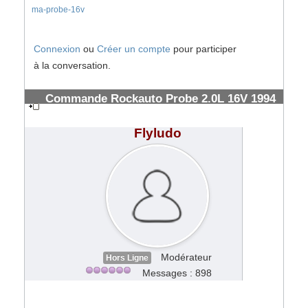
ma-probe-16v
Connexion
ou
Créer un compte
pour participer
à la conversation.
Commande Rockauto Probe 2.0L 16V 1994
& frais de douanes FedEx
#185554
Flyludo
Modérateur
Hors Ligne
Messages : 898