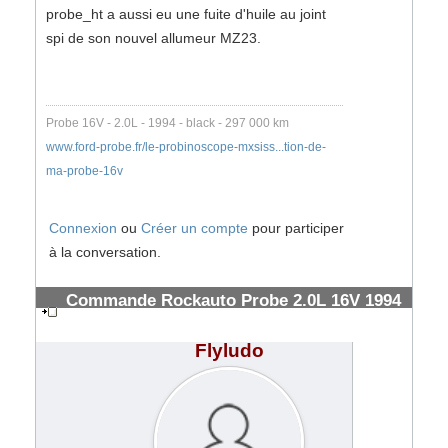
probe_ht a aussi eu une fuite d'huile au joint
spi de son nouvel allumeur MZ23.
Probe 16V - 2.0L - 1994 - black - 297 000 km
www.ford-probe.fr/le-probinoscope-mxsiss...tion-de-
ma-probe-16v
Connexion
ou
Créer un compte
pour participer
à la conversation.
Commande Rockauto Probe 2.0L 16V 1994
& frais de douanes FedEx
#185567
Flyludo