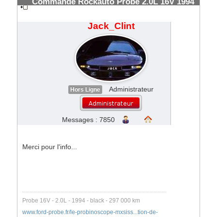
Commande Rockauto Probe 2.0L 16V 1994
& frais de douanes FedEx
#185328
Jack_Clint
Administrateur
Hors Ligne
Messages : 7850
Merci pour l'info...
Probe 16V - 2.0L - 1994 - black - 297 000 km
www.ford-probe.fr/le-probinoscope-mxsiss...tion-de-