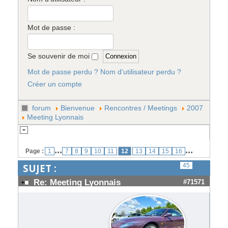
Mot de passe :
Se souvenir de moi
Mot de passe perdu ?
Nom d'utilisateur perdu ?
Créer un compte
forum
Bienvenue
Rencontres / Meetings
2007
Meeting Lyonnais
...
...
Page :
1
7
8
9
10
11
12
13
14
15
16
SUJET :
45
Re: Meeting Lyonnais
#71571