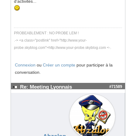
d'activités...
PROBEABLEMENT : NO PROBE LEM !
.-> <a class="postlink" href="http://www.your-
probe.skyblog.com">http://www.your-probe.skyblog.com <-.
Connexion
ou
Créer un compte
pour participer à la
conversation.
Re: Meeting Lyonnais
#71589