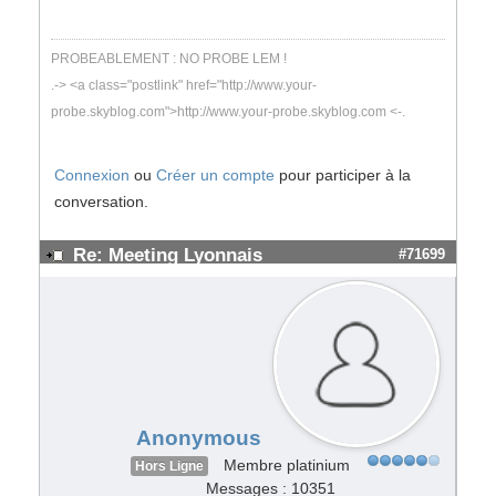
PROBEABLEMENT : NO PROBE LEM !
.-> <a class="postlink" href="http://www.your-
probe.skyblog.com">http://www.your-probe.skyblog.com <-.
Connexion
ou
Créer un compte
pour participer à la
conversation.
Re: Meeting Lyonnais
#71699
Anonymous
Membre platinium
Hors Ligne
Messages : 10351