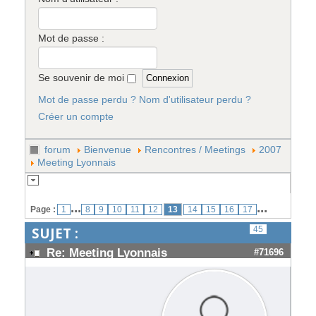
Mot de passe :
Se souvenir de moi
Mot de passe perdu ?
Nom d'utilisateur perdu ?
Créer un compte
forum
Bienvenue
Rencontres / Meetings
2007
Meeting Lyonnais
...
...
Page :
1
8
9
10
11
12
13
14
15
16
17
SUJET :
45
Re: Meeting Lyonnais
#71696