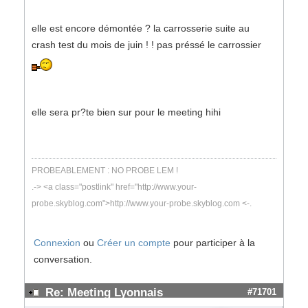
elle est encore démontée ? la carrosserie suite au
crash test du mois de juin ! ! pas préssé le carrossier
elle sera pr?te bien sur pour le meeting hihi
PROBEABLEMENT : NO PROBE LEM !
.-> <a class="postlink" href="http://www.your-
probe.skyblog.com">http://www.your-probe.skyblog.com <-.
Connexion
ou
Créer un compte
pour participer à la
conversation.
Re: Meeting Lyonnais
#71701