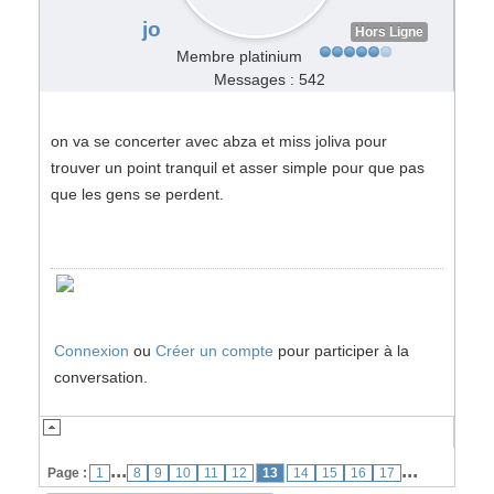
jo
Hors Ligne
Membre platinium
Messages : 542
on va se concerter avec abza et miss joliva pour
trouver un point tranquil et asser simple pour que pas
que les gens se perdent.
Connexion
ou
Créer un compte
pour participer à la
conversation.
...
...
Page :
1
8
9
10
11
12
13
14
15
16
17