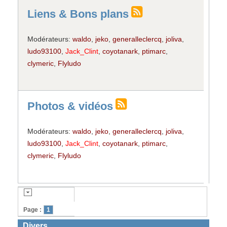
Liens & Bons plans
Modérateurs:
waldo
,
jeko
,
generalleclercq
,
joliva
,
ludo93100
,
Jack_Clint
,
coyotanark
,
ptimarc
,
clymeric
,
Flyludo
Photos & vidéos
Modérateurs:
waldo
,
jeko
,
generalleclercq
,
joliva
,
ludo93100
,
Jack_Clint
,
coyotanark
,
ptimarc
,
clymeric
,
Flyludo
Page :
1
Divers