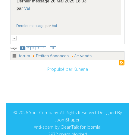
Dernier message 26 Mai 2025 18:03
par
Val
Dernier message
par
Val
...
Page :
1
2
3
4
5
11
forum
Petites Annonces
Je vends ...
Propulsé par
Kunena
© 2026 Your Company. All Rights Reserved. Designed By
JoomShaper
Anti-spam by CleanTalk
for Joomla!
3972 spam blocked