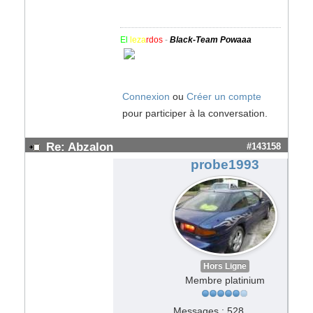
El
leza
rdos
-
Black-Team Powaaa
Connexion
ou
Créer un compte
pour participer à la conversation.
Re: Abzalon
#143158
probe1993
Hors Ligne
Membre platinium
Messages : 528