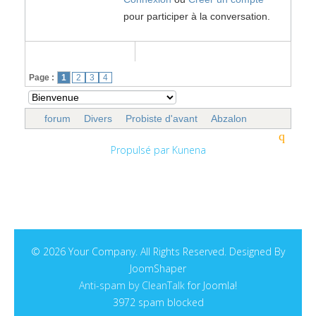
pour participer à la conversation.
Page :
1
2
3
4
forum
Divers
Probiste d'avant
Abzalon
Propulsé par
Kunena
© 2026 Your Company. All Rights Reserved. Designed By
JoomShaper
Anti-spam by CleanTalk
for Joomla!
3972 spam blocked