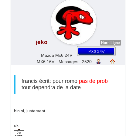
jeko
Hors Ligne
Mazda Mx6 24V
MX6 16V
Messages : 2520
francis écrit: pour romo
pas de prob
tout dependra de la date
bin si, justement....
ok