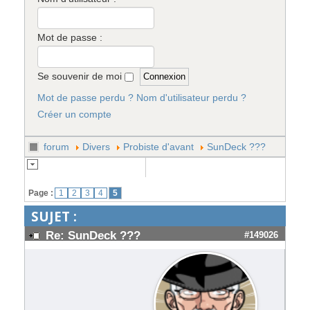
Mot de passe :
Se souvenir de moi
Mot de passe perdu ?
Nom d'utilisateur perdu ?
Créer un compte
forum
Divers
Probiste d'avant
SunDeck ???
Page :
1
2
3
4
5
SUJET :
Re: SunDeck ???
#149026