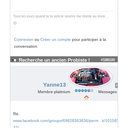
Tous les jours quand je la vois,le sourire me monte au lèvre....
😍
Connexion
ou
Créer un compte
pour participer à la
conversation.
Recherche un ancien Probiste !
#188100
Yanne13
Hors L
Membre platinium
Messages : 650
Re,
www.facebook.com/groups/69828363836/perm...k/101583479
37/