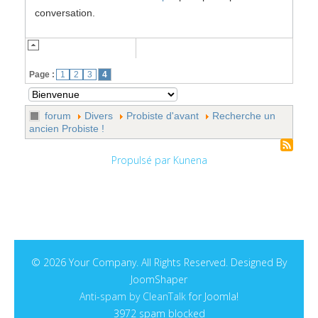
conversation.
Page :
1
2
3
4
forum
Divers
Probiste d'avant
Recherche un
ancien Probiste !
Propulsé par
Kunena
© 2026 Your Company. All Rights Reserved. Designed By
JoomShaper
Anti-spam by CleanTalk
for Joomla!
3972 spam blocked