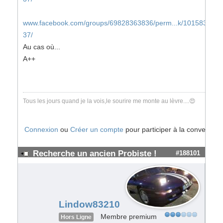
www.facebook.com/groups/69828363836/perm...k/101583448
37/
Au cas où...
A++
Tous les jours quand je la vois,le sourire me monte au lèvre....😍
Connexion
ou
Créer un compte
pour participer à la conversatio
Recherche un ancien Probiste !
#188101
Lindow83210
Membre premium
Hors Ligne