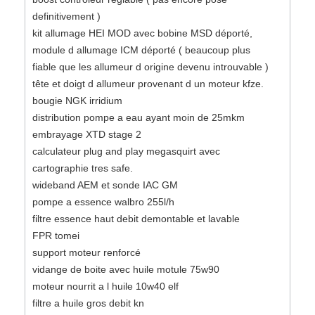
definitivement )
kit allumage HEI MOD avec bobine MSD déporté,
module d allumage ICM déporté ( beaucoup plus
fiable que les allumeur d origine devenu introuvable )
tête et doigt d allumeur provenant d un moteur kfze.
bougie NGK irridium
distribution pompe a eau ayant moin de 25mkm
embrayage XTD stage 2
calculateur plug and play megasquirt avec
cartographie tres safe.
wideband AEM et sonde IAC GM
pompe a essence walbro 255l/h
filtre essence haut debit demontable et lavable
FPR tomei
support moteur renforcé
vidange de boite avec huile motule 75w90
moteur nourrit a l huile 10w40 elf
filtre a huile gros debit kn