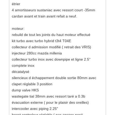
étrier
4 amortisseurs sustaniac avec ressort court -35mm
cardan avant et train avant refait a neuf.
moteur:
rebuild de tout les joints du haut moteur effectué
kit turbo avec turbo hybrid t3t4 T04E
collecteur d admission modifié ( retrait des VRIS)
injecteur 280cc mazda millenia
collecteur turbo inox avec downpipe et ligne 2.5''
complete inox
décatalysé
silencieux d échappement double sortie 80mm avec
clapet réglable 3 position
dump valve HKS
wastegate tial 38mm avec ressort taré a 0.3b
évacuation externe ( pour le plaisir des oreilles)
intercooler avec piping 2.25"
boost controleur réglable ( pas encore posé