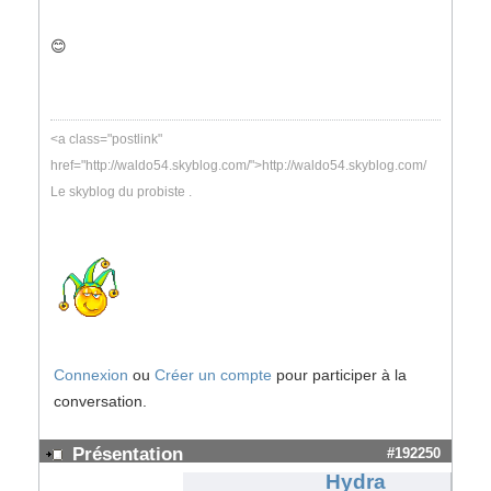
😊
<a class="postlink"
href="http://waldo54.skyblog.com/">http://waldo54.skyblog.com/
Le skyblog du probiste .
Connexion
ou
Créer un compte
pour participer à la
conversation.
Présentation
#192250
Hydra