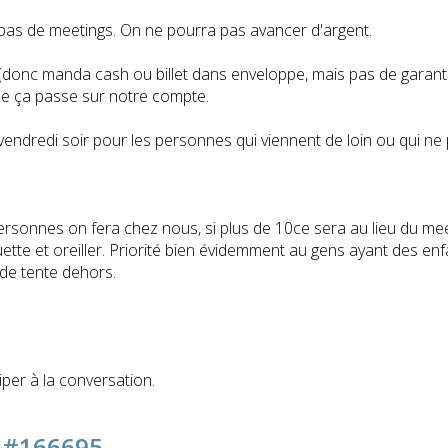
s pas de meetings. On ne pourra pas avancer d'argent.
donc manda cash ou billet dans enveloppe, mais pas de garanti
que ça passe sur notre compte.
vendredi soir pour les personnes qui viennent de loin ou qui ne
0 personnes on fera chez nous, si plus de 10ce sera au lieu du m
uette et oreiller. Priorité bien évidemment au gens ayant des en
 de tente dehors.
iper à la conversation.
5
#166695