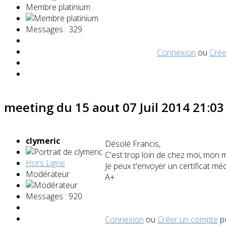
Membre platinium
Messages : 329
Connexion
ou
Crée
meeting du 15 aout
07 Juil 2014 21:0
clymeric
Désolé Francis,
C'est trop loin de chez moi, mon m
Hors Ligne
Je peux t'envoyer un certificat méd
Modérateur
A+
Messages : 920
Connexion
ou
Créer un compte
po