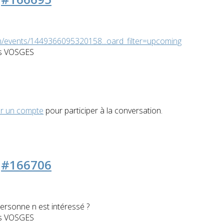
events/1449366095320158...oard_filter=upcoming
es VOSGES
r un compte
pour participer à la conversation.
7
#166706
 personne n est intéressé ?
es VOSGES