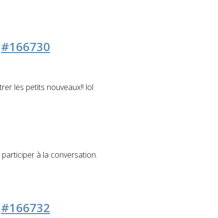
2
#166730
trer les petits nouveaux!! lol
participer à la conversation.
9
#166732