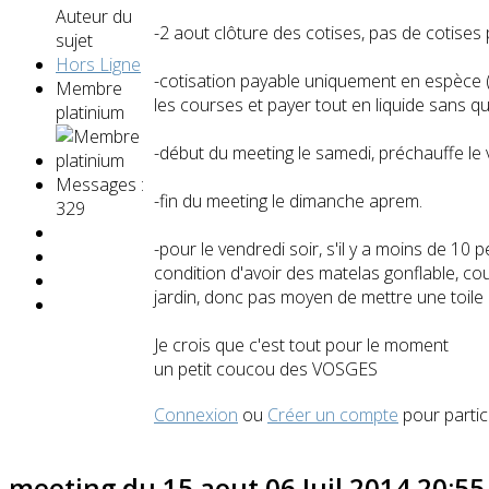
Auteur du
-2 aout clôture des cotises, pas de cotise
sujet
Hors Ligne
-cotisation payable uniquement en espèce (
Membre
les courses et payer tout en liquide sans 
platinium
-début du meeting le samedi, préchauffe le 
Messages :
-fin du meeting le dimanche aprem.
329
-pour le vendredi soir, s'il y a moins de 1
condition d'avoir des matelas gonflable, co
jardin, donc pas moyen de mettre une toile
Je crois que c'est tout pour le moment
un petit coucou des VOSGES
Connexion
ou
Créer un compte
pour partic
meeting du 15 aout
06 Juil 2014 20:5