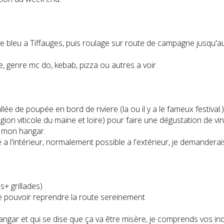
rbe bleu a Tiffauges, puis roulage sur route de campagne jusqu'a
fe, genre mc do, kebab, pizza ou autres a voir
llée de poupée en bord de riviere (la ou il y a le fameux festival.)
égion viticole du maine et loire) pour faire une dégustation de vin.
a mon hangar.
 a l'intérieur, normalement possible a l'extérieur, je demander
s+ grillades)
de pouvoir reprendre la route sereinement
ar et qui se dise que ça va être misère, je comprends vos inquié