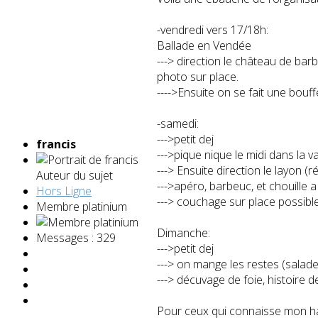
-vendredi vers 17/18h:
Ballade en Vendée
---> direction le château de ba
photo sur place.
---->Ensuite on se fait une bouf
-samedi:
--->petit dej
francis
--->pique nique le midi dans la va
---> Ensuite direction le layon (r
Auteur du sujet
--->apéro, barbeuc, et chouille 
Hors Ligne
---> couchage sur place possible
Membre platinium
Dimanche:
Messages : 329
--->petit dej
---> on mange les restes (salade
---> décuvage de foie, histoire 
Pour ceux qui connaisse mon hang