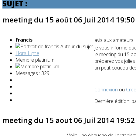
SUJET :
meeting du 15 août
06 Juil 2014 19:5
francis
avis aux amateurs
Auteur du sujet
je vous informe qu
Hors Ligne
le meeting du 15 a
Membre platinium
préparez vos jolies
un petit coucou d
Messages : 329
Connexion
ou
Crée
Dernière édition: p
meeting du 15 aout
06 Juil 2014 19:5
Voila une ébauche de l'organisa