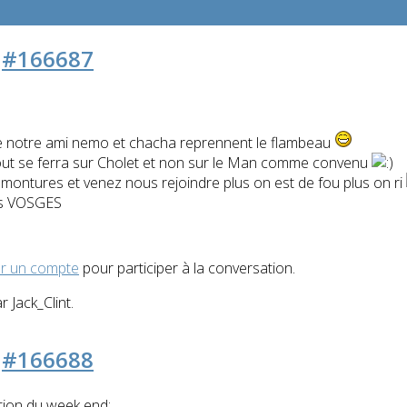
0
#166687
e notre ami nemo et chacha reprennent le flambeau
out se ferra sur Cholet et non sur le Man comme convenu
 montures et venez nous rejoindre plus on est de fou plus on ri
es VOSGES
r un compte
pour participer à la conversation.
ar
Jack_Clint
.
2
#166688
tion du week end: