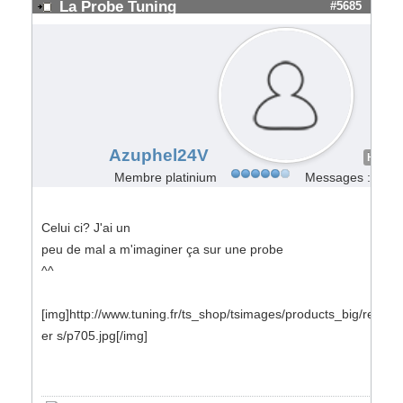
La Probe Tuning
#5685
Azuphel24V
Hors L
Membre platinium
Messages : 817
Celui ci? J'ai un
peu de mal a m'imaginer ça sur une probe
^^
[img]http://www.tuning.fr/ts_shop/tsimages/products_big/rear_sp
er s/p705.jpg[/img]