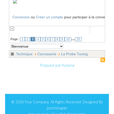
Connexion
ou
Créer un compte
pour participer à la conversatio
...
Page :
1
2
3
4
5
6
7
8
9
10
25
Technique
Carrosserie
La Probe Tuning
Propulsé par
Kunena
© 2026 Your Company. All Rights Reserved. Designed By
JoomShaper