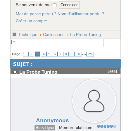
Se souvenir de moi
Mot de passe perdu ?
Nom d'utilisateur perdu ?
Créer un compte
Technique
Carrosserie
La Probe Tuning
...
Page :
1
2
3
4
5
6
7
8
9
10
25
SUJET :
La Probe Tuning
#5651
Anonymous
Membre platinium
Hors Ligne