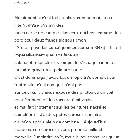
déclaré...
Maintenant si c'est fait au black comme moi, tu as
intér?t d'?tre tr?s s?r des
mecs car je ne compte plus ceux qui boss comme des
porc pour deux francs six sous (mon
fr?re en paye les concéquences sur son XR2i)... Il faut
impérativement quel soit faite en
cabine et respecter les temps de s?chage, sinon au
moindre gravillon la peinture saute...
C'est dommage j'avais fait un topic tr?s complet sur
l'autre site, c'est con qu'il n'est pas
sur celui ci.... J'avais exposé des photos qu'on voit
réguli?rement o? les raccord était visible
et mal fait (notement sur les peintures nacré et
caméléon)... J'ai des potes carossier peintre
qui m'on appris plein de combine... Aujourd'hui
beaucoup de carossier vous propose mille et
merveille ? moindre co?t, mais je peut t'assurer qu'un