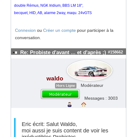
double Rémus, NGK Iridium, BBS LM 18",
becquet, HID, AB, alarme 2way, maqu. 24vGTS
Connexion
ou
Créer un compte
pour participer à la
conversation.
Re: Probiste d'avant ... et d'après ;)
#158662
waldo
Modérateur
Hors Ligne
Messages : 3003
Eric écrit: Salut Waldo,
moi aussi je suis content de voir les