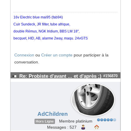
16v Electric blue mai95 (fab94)
Cuir Sundeck, JR filter, tube afrique,
double Rémus, NGK Iridium, BBS LM 18",
becquet, HID, AB, alarme 2way, maqu. 24vGTS
Connexion
ou
Créer un compte
pour participer à la
conversation.
Re: Probiste d'avant ... et d'après ;)
#156870
AdChildren
Membre platinium
Hors Ligne
Messages : 527