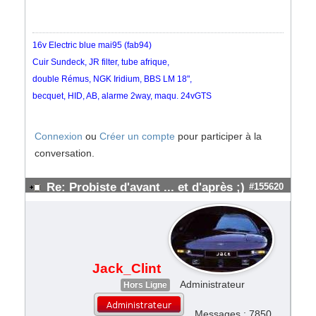
16v Electric blue mai95 (fab94)
Cuir Sundeck, JR filter, tube afrique,
double Rémus, NGK Iridium, BBS LM 18",
becquet, HID, AB, alarme 2way, maqu. 24vGTS
Connexion
ou
Créer un compte
pour participer à la
conversation.
Re: Probiste d'avant ... et d'après ;)
#155620
Jack_Clint
Administrateur
Hors Ligne
Messages : 7850