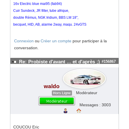
16v Electric blue mai95 (fab94)
Cuir Sundeck, JR filter, tube afrique,
double Rémus, NGK Iridium, BBS LM 18",
becquet, HID, AB, alarme 2way, maqu. 24vGTS
Connexion
ou
Créer un compte
pour participer à la
conversation.
Re: Probiste d'avant ... et d'après ;)
#156867
waldo
Modérateur
Hors Ligne
Messages : 3003
COUCOU Eric