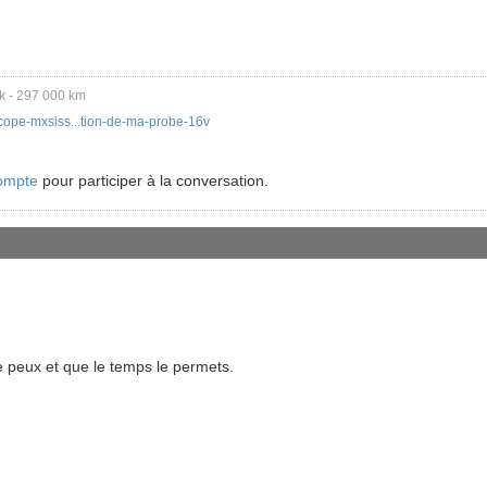
ck - 297 000 km
scope-mxsiss...tion-de-ma-probe-16v
ompte
pour participer à la conversation.
e peux et que le temps le permets.