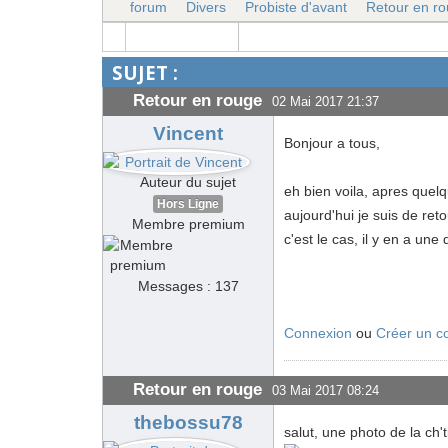
forum
Divers
Probiste d'avant
Retour en r
SUJET :
Retour en rouge
02 Mai 2017 21:37
Vincent
Bonjour a tous,
Auteur du sujet
eh bien voila, apres que
Hors Ligne
aujourd'hui je suis de ret
Membre premium
c'est le cas, il y en a une 
Messages : 137
Connexion
ou
Créer un c
Retour en rouge
03 Mai 2017 08:24
thebossu78
salut, une photo de la ch't