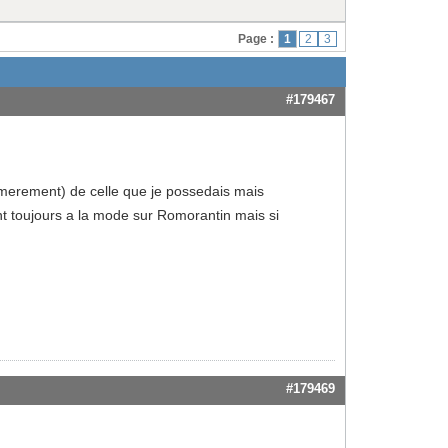
Page :
1
2
3
#179467
amerement) de celle que je possedais mais
ont toujours a la mode sur Romorantin mais si
#179469