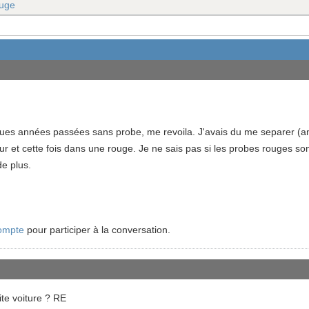
ouge
lques années passées sans probe, me revoila. J'avais du me separer (
our et cette fois dans une rouge. Je ne sais pas si les probes rouges s
de plus.
ompte
pour participer à la conversation.
ite voiture ? RE