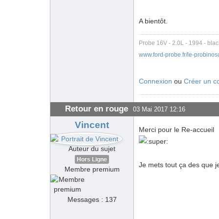
A bientôt.
Probe 16V - 2.0L - 1994 - bla
www.ford-probe.fr/le-probino
Connexion
ou
Créer un c
Retour en rouge
03 Mai 2017 12:16
Vincent
Merci pour le Re-accueil
Auteur du sujet
Hors Ligne
Je mets tout ça des que j
Membre premium
Messages : 137