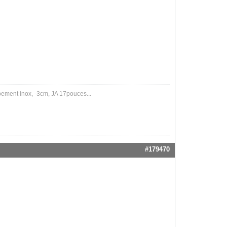
pement inox, -3cm, JA 17pouces...
#179470