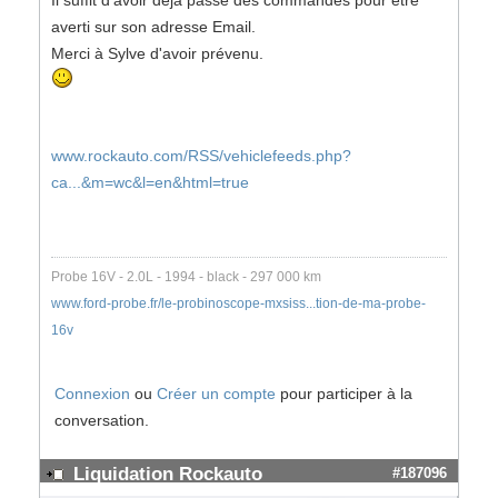
Il suffit d'avoir déjà passé des commandes pour être
averti sur son adresse Email.
Merci à Sylve d'avoir prévenu.
www.rockauto.com/RSS/vehiclefeeds.php?
ca...&m=wc&l=en&html=true
Probe 16V - 2.0L - 1994 - black - 297 000 km
www.ford-probe.fr/le-probinoscope-mxsiss...tion-de-ma-probe-
16v
Connexion
ou
Créer un compte
pour participer à la
conversation.
Liquidation Rockauto
#187096