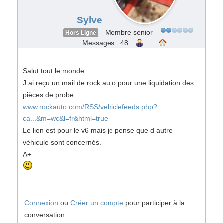
Sylve
Membre senior
Hors Ligne
Messages : 48
Salut tout le monde
J ai reçu un mail de rock auto pour une liquidation des
pièces de probe
www.rockauto.com/RSS/vehiclefeeds.php?
ca...&m=wc&l=fr&html=true
Le lien est pour le v6 mais je pense que d autre
véhicule sont concernés.
A+
Connexion
ou
Créer un compte
pour participer à la
conversation.