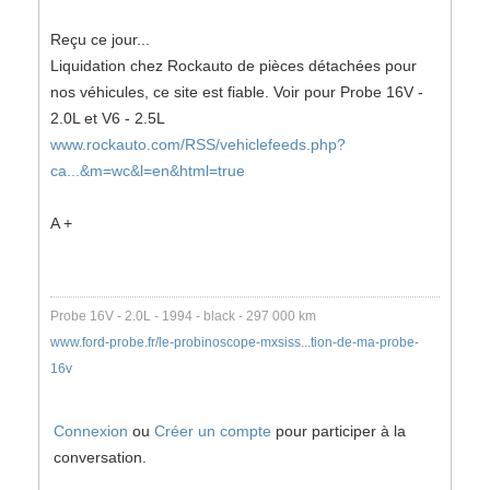
Reçu ce jour...
Liquidation chez Rockauto de pièces détachées pour
nos véhicules, ce site est fiable. Voir pour Probe 16V -
2.0L et V6 - 2.5L
www.rockauto.com/RSS/vehiclefeeds.php?
ca...&m=wc&l=en&html=true
A +
Probe 16V - 2.0L - 1994 - black - 297 000 km
www.ford-probe.fr/le-probinoscope-mxsiss...tion-de-ma-probe-
16v
Connexion
ou
Créer un compte
pour participer à la
conversation.