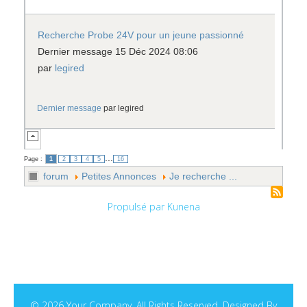
Recherche Probe 24V pour un jeune passionné
Dernier message 15 Déc 2024 08:06
par
legired
Dernier message
par
legired
...
Page :
1
2
3
4
5
16
forum
Petites Annonces
Je recherche ...
Propulsé par
Kunena
© 2026 Your Company. All Rights Reserved. Designed By