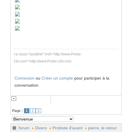
<a class="postlink" href="http://www.Probe-
16v.com">http://www.Probe-16v.com
Connexion
ou
Créer un compte
pour participer à la
conversation.
Page :
1
2
3
forum
Divers
Probiste d'avant
pierre, le retour