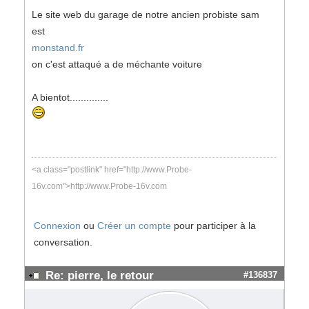
Le site web du garage de notre ancien probiste sam
est
monstand.fr
on c'est attaqué a de méchante voiture
A bientot..............
<a class="postlink" href="http://www.Probe-
16v.com">http://www.Probe-16v.com
Connexion
ou
Créer un compte
pour participer à la
conversation.
Re: pierre, le retour
#136837