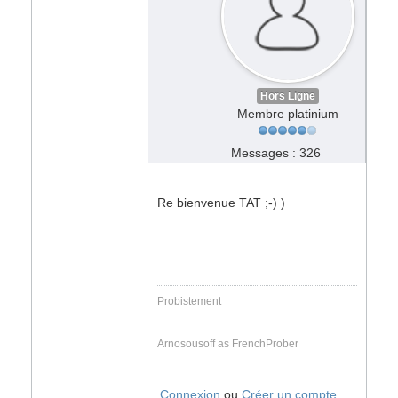
Hors Ligne
Membre platinium
Messages : 326
Re bienvenue TAT ;-) )
Probistement
Arnosousoff as FrenchProber
Connexion
ou
Créer un compte