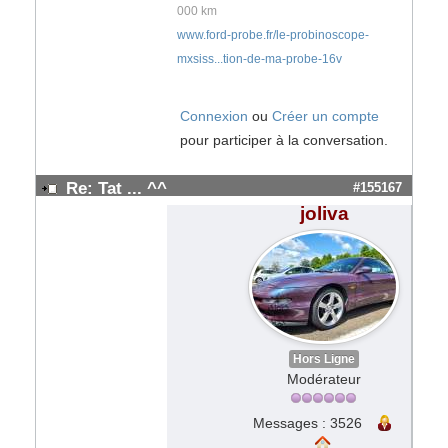
000 km
www.ford-probe.fr/le-probinoscope-
mxsiss...tion-de-ma-probe-16v
Connexion
ou
Créer un compte
pour participer à la conversation.
Re: Tat ... ^^
#155167
joliva
Hors Ligne
Modérateur
Messages : 3526