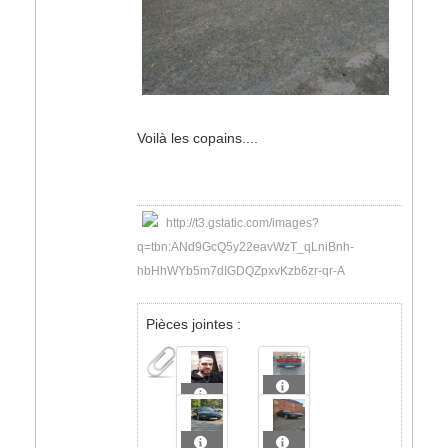
Voilà les copains....
http://t3.gstatic.com/images?
q=tbn:ANd9GcQ5y22eavWzT_qLniBnh-
hbHhWYb5m7dIGDQZpxvKzb6zr-qr-A
Pièces jointes :