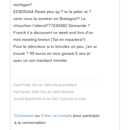
michigan!!
ED9D54A4 Reste plus qu'? te la péter et ?
venir nous la montrer en Bretagne!!! Le
chouchen t'attend!!776304B2 Demande ?
Franck il a découvert ce week end lors d'un
mini meeting breton (Tat en reparlera!!)
Pour le silencieux si tu bricoles un peu, j'en ai
trouvé ? 99 euros en inox garanti 5 ans et
avec un son bandant minette
Ford Probe 16v de 1993 bleue pacifique
Fiat Panda 1000 Fire de 1995 blanche
Suzuki Bandit 650 N de 2007 blanche et noire
Connexion
ou
Créer un compte
pour participer
à la conversation.