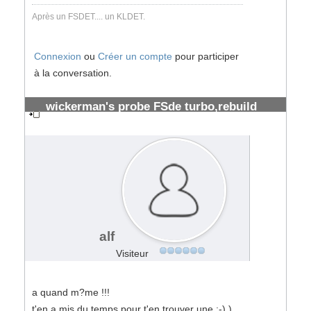
Après un FSDET.... un KLDET.
Connexion
ou
Créer un compte
pour participer
à la conversation.
wickerman's probe FSde turbo,rebuild
prévu
#34893
alf
Visiteur
a quand m?me !!!
t'en a mis du temps pour t'en trouver une ;-) )