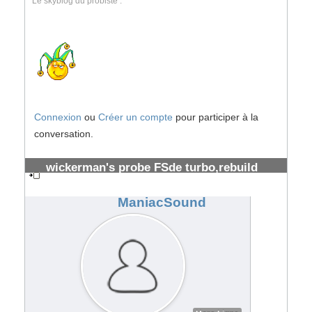
Le skyblog du probiste .
Connexion
ou
Créer un compte
pour participer à la
conversation.
wickerman's probe FSde turbo,rebuild
prévu
#34910
ManiacSound