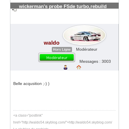
wickerman's probe FSde turbo,rebuild
prévu
#34907
waldo
Modérateur
Hors Ligne
Messages : 3003
Belle acqusition ;-) )
<a class="postlink"
href="http://waldo54.skyblog.com/">http://waldo54.skyblog.com/