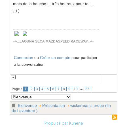
mots de la bouche.... tr?s heureux pour toi....
;-) )
=>...LAGUNA SECA MAZDASPEED RACEWAY...<=
Connexion
ou
Créer un compte
pour participer
à la conversation.
...
Page :
1
2
3
4
5
6
7
8
9
10
27
Bienvenue
Présentation
wickerman's probe (fin
de l aventure )
Propulsé par
Kunena