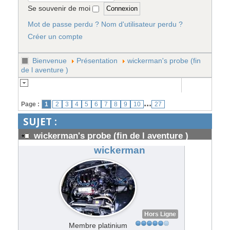
Se souvenir de moi
Mot de passe perdu ?
Nom d'utilisateur perdu ?
Créer un compte
Bienvenue
Présentation
wickerman's probe (fin
de l aventure )
...
Page :
1
2
3
4
5
6
7
8
9
10
27
SUJET :
wickerman's probe (fin de l aventure )
#34883
wickerman
Hors Ligne
Membre platinium