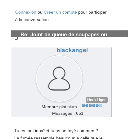
Connexion
ou
Créer un compte
pour participer
à la conversation.
Re: Joint de queue de soupapes ou
segmentation HS ?
#97214
blackangel
Hors Ligne
Membre platinium
Messages : 661
Tu es tout inox?et tu as nettoyé comment?
La fumée ressemble beaucoup a celle que je