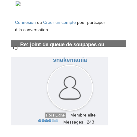
Connexion
ou
Créer un compte
pour participer
à la conversation.
Re: joint de queue de soupapes ou
segmentations HS ?
#108759
snakemania
Membre elite
Hors Ligne
Messages : 243