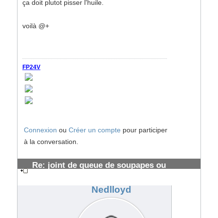
ça doit plutot pisser l'huile.
voilà @+
FP24V
Connexion
ou
Créer un compte
pour participer
à la conversation.
Re: joint de queue de soupapes ou
segmentations HS ?
#108745
Nedlloyd