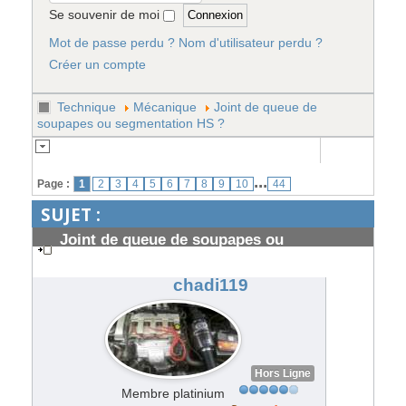
Se souvenir de moi
Mot de passe perdu ?
Nom d'utilisateur perdu ?
Créer un compte
Technique
Mécanique
Joint de queue de
soupapes ou segmentation HS ?
...
Page :
1
2
3
4
5
6
7
8
9
10
44
SUJET :
Joint de queue de soupapes ou
segmentation HS ?
#97199
chadi119
Hors Ligne
Membre platinium