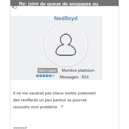
Re: joint de queue de soupapes ou
segmentations HS ?
#108813
Nedlloyd
Membre platinium
Hors Ligne
Messages : 814
Il ne me vaudrait pas mieux mettre justement
des reniflards un peu partout sa pourrait
resoudre mon probléme ..?
=====>