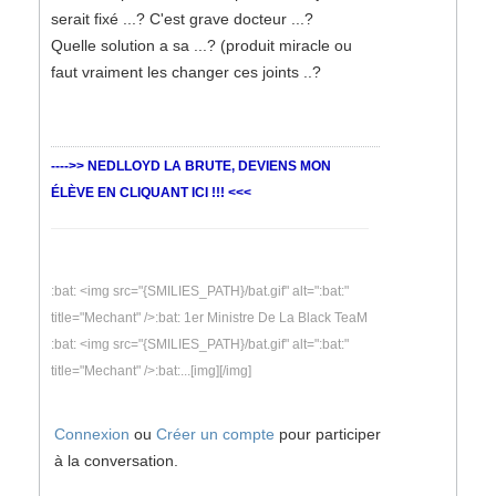
serait fixé ...? C'est grave docteur ...?
Quelle solution a sa ...? (produit miracle ou
faut vraiment les changer ces joints ..?
---->> NEDLLOYD LA BRUTE, DEVIENS MON
ÉLÈVE EN CLIQUANT ICI !!! <<<
:bat: <img src="{SMILIES_PATH}/bat.gif" alt=":bat:"
title="Mechant" />:bat: 1er Ministre De La Black TeaM
:bat: <img src="{SMILIES_PATH}/bat.gif" alt=":bat:"
title="Mechant" />:bat:...[img][/img]
Connexion
ou
Créer un compte
pour participer
à la conversation.