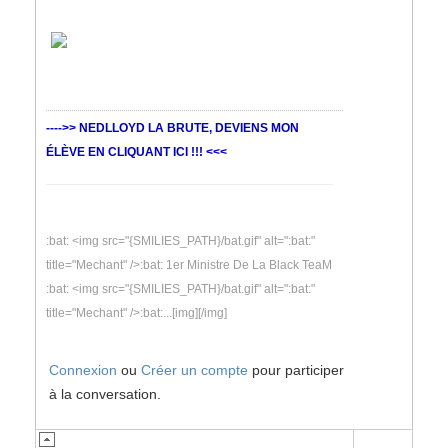
---->> NEDLLOYD LA BRUTE, DEVIENS MON
ÉLÈVE EN CLIQUANT ICI !!! <<<
:bat: <img src="{SMILIES_PATH}/bat.gif" alt=":bat:"
title="Mechant" />:bat: 1er Ministre De La Black TeaM
:bat: <img src="{SMILIES_PATH}/bat.gif" alt=":bat:"
title="Mechant" />:bat:...[img][/img]
Connexion
ou
Créer un compte
pour participer
à la conversation.